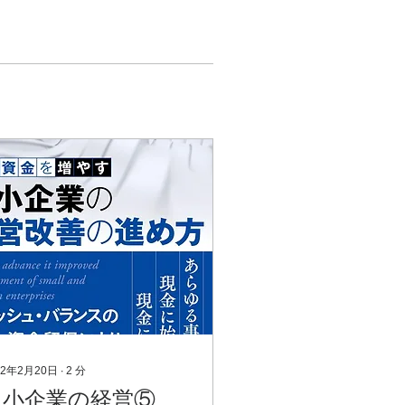
22年2月20日
∙
2
分
中小企業の経営⑤