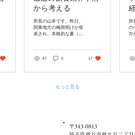
から考える
所長の山本です。昨日、
所
関東地方の梅雨明けが発
の
表され、本格的な夏（真
方
夏日）が到来しました。
の
今年は猛暑（酷暑）にな
が
りそうですね。 コロナが
こ
完全に収束を見せない
67
0
17
間
中、マスクの着用と熱中
血
症の予防。 体調管理が難
な
しい日々が続きそうです
絶
が、体調管理にはお気を
戻
もっと見る
付けください。...
が
〒343-0813
埼玉県越谷市越ケ谷二丁目4