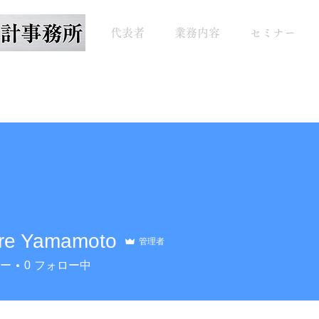
代表者
業務内容
セミナー
re Yamamoto
管理者
ー
0
フォロー中