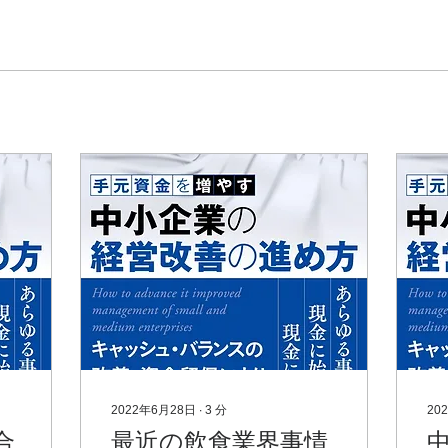
2022年6月28日
∙
3
分
20
合
最近の飲食業界事情