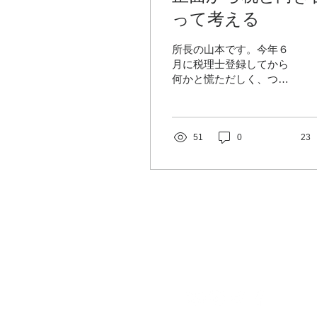
って考える
所長の山本です。今年６
月に税理士登録してから
何かと慌ただしく、つい
ついブログの更新が年末
のこの時期になってしま
いました。 さて、新型コ
ロナの発生から約３年が
51
0
23
経ちました。 この間、ワ
クチン接種、非接触型サ
ービスへの転換に始まる
各種コロナ対策によっ
て、コロナ収束の出口は
見えかけ...