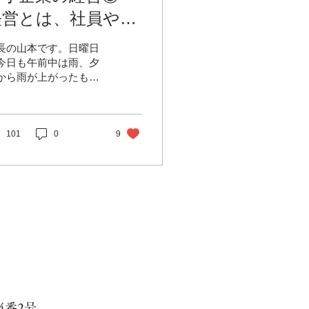
経営とは、社員や取
引先、株主などの利
長の山本です。日曜日
害関係者に利益を還
今日も午前中は雨、夕
から雨が上がったもの
元するもの
、 夜はかなり冷え込み
厳しくなりましたね。
のような寒さの中、時
をかけての入浴による
101
0
9
行促進を進めて数日に
りますが、 その効果は
大で、血圧も正常値に
り、何よりも体の疲れ
抜けて軽くなるのを...
番2号