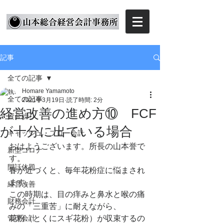
記事
全ての記事
Homare Yamamoto
全ての記事
2021年3月19日
読了時間: 2分
経営改善の進め方⑩ FCF
資金繰り
が十分に出ている場合
キャッシュ・フロー会計
おはようございます。所長の山本誉で
新型コロナ
す。
閑話休題
春が近づくと、毎年花粉症に悩まされ
ます。
経営改善
この時期は、目の痒みと鼻水と喉の痛
財務会計
みの「三重苦」に耐えながら、
管理会計
花粉（とくにスギ花粉）が収束するの