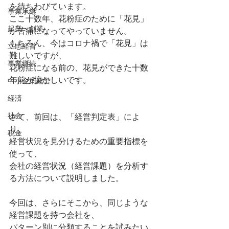
を待ちわびています。
事業承継
ここ十数年、花粉症のために「花見」
起業・創業
が苦痛になってやっていません。
もちろん、今はコロナ禍で「花見」は
立志経営
難しいですが、
事業継続
花粉症になる前の、花見ができた十数
年前が懐かしいです。
中小企業経営
経済
社会
さて、前回は、「経営判定表」によ
り、
税金
経営状況を見分けるための重要指標を
使って、
会社の経営状況（経営課題）を分析す
る方法について説明しました。
今回は、さらにそこから、同じような
経営課題を持つ会社を、
パターン別に分類することを試みたい