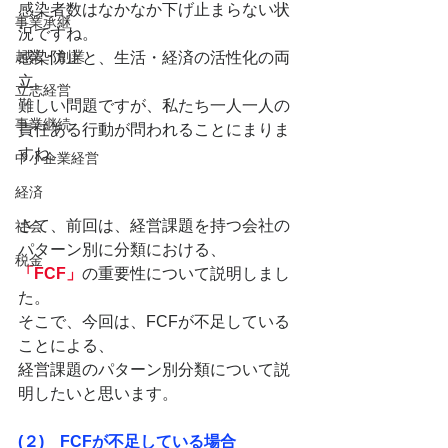
感染者数はなかなか下げ止まらない状
事業承継
況ですね。
起業・創業
感染防止と、生活・経済の活性化の両
立。
立志経営
難しい問題ですが、私たち一人一人の
事業継続
責任ある行動が問われることにまりま
すね。
中小企業経営
経済
さて、前回は、経営課題を持つ会社の
社会
パターン別に分類における、
税金
「FCF」
の重要性について説明しまし
た。
そこで、今回は、FCFが不足している
ことによる、
経営課題のパターン別分類について説
明したいと思います。
(２)　FCFが不足している場合