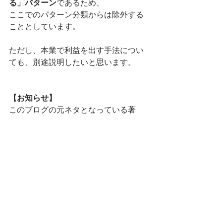
る」パターン
であるため、
ここでのパターン分類からは除外する
こととしています。
ただし、本業で利益を出す手法につい
ても、別途説明したいと思います。
【お知らせ】
このブログの元ネタとなっている著
書、
「手元資金を増やす中小企業の経
営改善の進め方」
が、
今年１月１４日に中央経済社から出版
されました。全国の大型書店やAmazon
で購入できます。 
（下の画像をクリックするとAmazonの
紹介・購入ページが開きます）