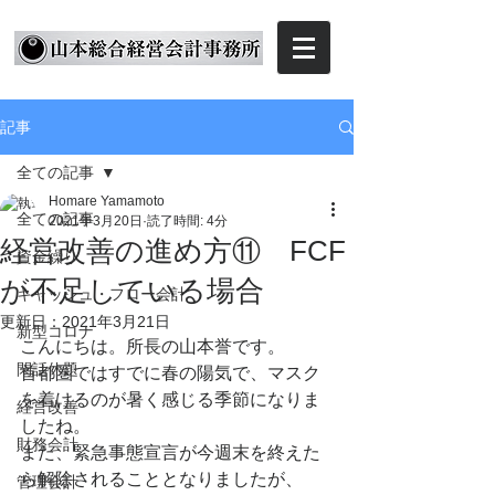
記事
全ての記事
Homare Yamamoto
全ての記事
2021年3月20日
読了時間: 4分
経営改善の進め方⑪ FCF
資金繰り
が不足している場合
キャッシュ・フロー会計
更新日：
2021年3月21日
新型コロナ
こんにちは。所長の山本誉です。
閑話休題
首都圏ではすでに春の陽気で、マスク
を着けるのが暑く感じる季節になりま
経営改善
したね。
財務会計
また、緊急事態宣言が今週末を終えた
ら解除されることとなりましたが、
管理会計