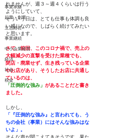
れませんが、週３～週４くらいは行う
事業承継
ようにしていて、
起業・創業
そういう日は、とても仕事も体調も良
い感じなので、しばらく続けてみたい
立志経営
と思います。
事業継続
さて、前回、このコロナ禍で、売上の
中小企業経営
大幅減少の直撃を受けた業種でも、
経済
閉店・廃業せず、生き残っている企業
社会
やお店があり、そうしたお店に共通し
ているのは、
税金
「圧倒的な強み」
があることだと書き
ました。
しかし、
「『圧倒的な強み』と言われても、う
ちの会社（事業）にはそんな強みはな
いよ」。
そんな声が聞こえてきそうです。果た