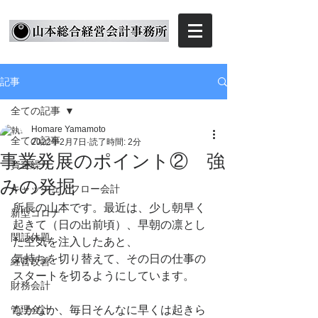
記事
全ての記事
Homare Yamamoto
全ての記事
2022年2月7日
読了時間: 2分
事業発展のポイント② 強
資金繰り
みの発掘
キャッシュ・フロー会計
所長の山本です。最近は、少し朝早く
新型コロナ
起きて（日の出前頃）、早朝の凛とし
閑話休題
た空気を注入したあと、
気持ちを切り替えて、その日の仕事の
経営改善
スタートを切るようにしています。
財務会計
管理会計
なかなか、毎日そんなに早くは起きら