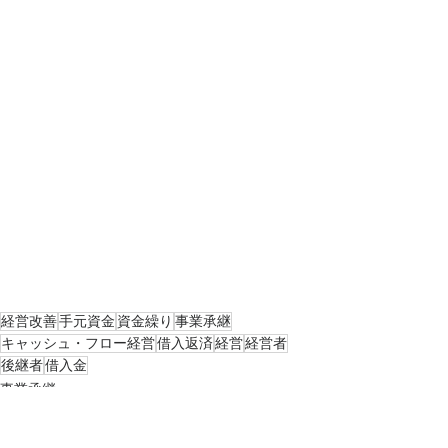
経営改善
手元資金
資金繰り
事業承継
キャッシュ・フロー経営
借入返済
経営
経営者
後継者
借入金
事業承継