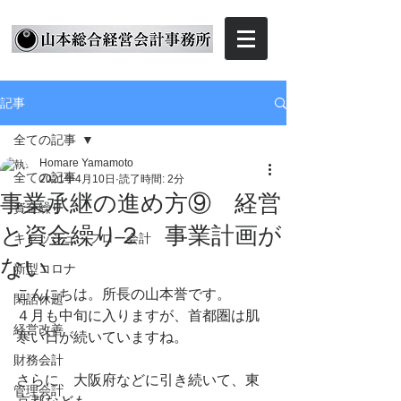
記事
全ての記事
Homare Yamamoto
全ての記事
2021年4月10日
読了時間: 2分
事業承継の進め方⑨ 経営
資金繰り
と資金繰り２ 事業計画が
キャッシュ・フロー会計
ない
新型コロナ
こんにちは。所長の山本誉です。
閑話休題
４月も中旬に入りますが、首都圏は肌
経営改善
寒い日が続いていますね。
財務会計
さらに、大阪府などに引き続いて、東
管理会計