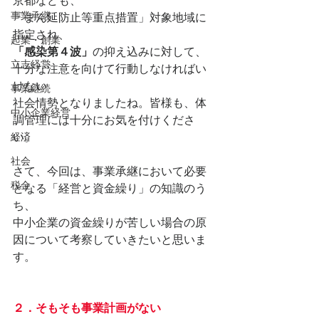
京都なども、
事業承継
「まん延防止等重点措置」対象地域に
指定され、
起業・創業
「感染第４波」
の抑え込みに対して、
立志経営
十分な注意を向けて行動しなければい
けない
事業継続
社会情勢となりましたね。皆様も、体
中小企業経営
調管理には十分にお気を付けくださ
経済
い。
社会
さて、今回は、事業承継において必要
税金
となる「経営と資金繰り」の知識のう
ち、
中小企業の資金繰りが苦しい場合の原
因について考察していきたいと思いま
す。
２．そもそも事業計画がない