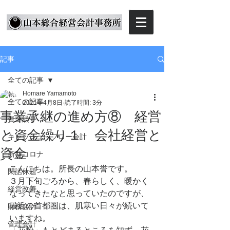
記事
全ての記事
Homare Yamamoto
全ての記事
2021年4月8日
読了時間: 3分
事業承継の進め方⑧ 経営
資金繰り
と資金繰り１ 会社経営と
キャッシュ・フロー会計
資金
新型コロナ
こんにちは。所長の山本誉です。
閑話休題
３月下旬ごろから、春らしく、暖かく
経営改善
なってきたなと思っていたのですが、
最近の首都圏は、肌寒い日々が続いて
財務会計
いますね。
管理会計