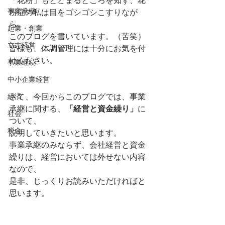
「花粉」もとどまるところを知ず、花
事業承継
粉症の私は目をゴシゴシこすりなが
ら、
起業・創業
このブログを書いています。（苦笑）
立志経営
皆様も、体調管理には十分にお気を付
けください。
事業継続
中小企業経営
経済
さて、今回からこのブログでは、事業
承継に関する、
「経営と資金繰り」
に
社会
ついて、
税金
説明していきたいと思います。
事業承継のみならず、会社経営と資金
繰りは、経営においては外せない内容
なので、
是非、じっくりお読みいただければと
思います。