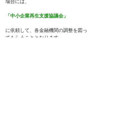
場合には、
「中小企業再生支援協議会」
に依頼して、各金融機関の調整を図っ
てもらうこととなります。
いずれにしても、外部評価に耐えうる
事業計画の策定のポイントは、
「合理的かつ実現可能」
な事業計画を
策定することであり、
それこそが重要なポイントなのです。
【お知らせ】
著書、
「手元資金を増やす中小企業の
経営改善の進め方」
が、
今年１月１４日に中央経済社から出版
されました。全国の大型書店やAmazon