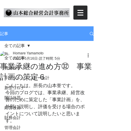
記事
全ての記事
Homare Yamamoto
全ての記事
2021年5月16日
読了時間: 5分
事業承継の進め方㉜ 事業
資金繰り
計画の策定６
キャッシュ・フロー会計
こんにちは。所長の山本誉です。
新型コロナ
今回のブログでは、事業承継、経営改
閑話休題
善のために策定した「事業計画」を、
外部に説明し、評価を受ける場合のポ
経営改善
イントについて説明したいと思いま
財務会計
す。
管理会計