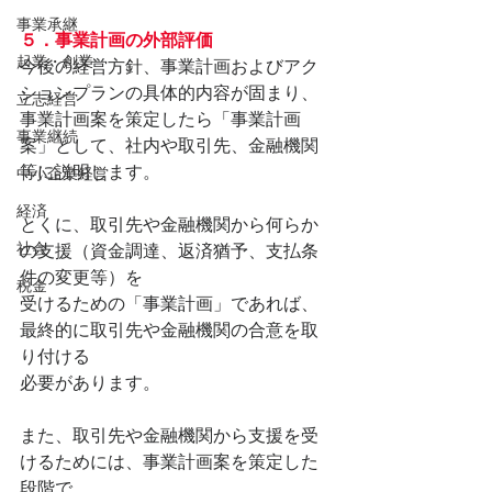
事業承継
５．事業計画の外部評価
起業・創業
今後の経営方針、事業計画およびアク
ションプランの具体的内容が固まり、
立志経営
事業計画案を策定したら「事業計画
事業継続
案」として、社内や取引先、金融機関
等に説明します。
中小企業経営
経済
とくに、取引先や金融機関から何らか
社会
の支援（資金調達、返済猶予、支払条
件の変更等）を
税金
受けるための「事業計画」であれば、
最終的に取引先や金融機関の合意を取
り付ける
必要があります。
また、取引先や金融機関から支援を受
けるためには、事業計画案を策定した
段階で