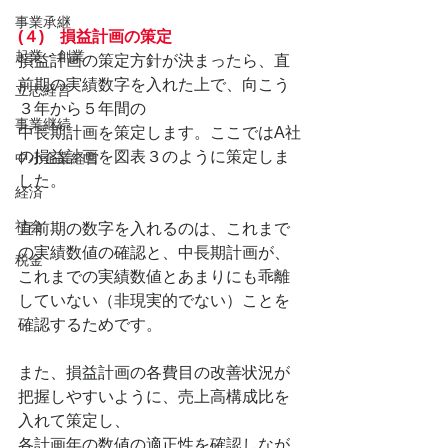
事業承継
(４)　損益計画の策定
起業・創業
損益計画の策定方針が決まったら、直
前期の実績数字を入れた上で、向こう
立志経営
３年から５年間の
事業継続
中長期計画を策定します。ここではA社
の損益計画を図表３のように策定しま
中小企業経営
した。
経済
社会
直前期の数字を入れるのは、これまで
の実績数値の確認と、中長期計画が、
税金
これまでの実績数値とあまりにも乖離
していない（非現実的でない）ことを
確認するためです。
また、損益計画の各費目の改善状況が
把握しやすいように、売上高構成比を
入れて策定し、
各計画年の数値の適正性を確認しなが