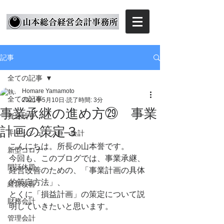
記事
全ての記事
Homare Yamamoto
全ての記事
2021年5月10日
読了時間: 3分
事業承継の進め方㉙ 事業
資金繰り
計画の策定３
キャッシュ・フロー会計
こんにちは。所長の山本誉です。
新型コロナ
今回も、このブログでは、事業承継、
閑話休題
経営改善のための、「事業計画の具体
的策定方法」、
経営改善
とくに「損益計画」の策定について説
財務会計
明していきたいと思います。
管理会計